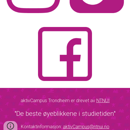
aktivCampus Trondheim er drevet av
NTNUI
"De beste øyeblikkene i studietiden"
Kontaktinformasjon:
aktivCampus@ntnui.no