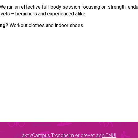
We run an effective full-body session focusing on strength, endu
 levels – beginners and experienced alike.
ing?
Workout clothes and indoor shoes.
aktivCampus Trondheim er drevet av
NTNUI