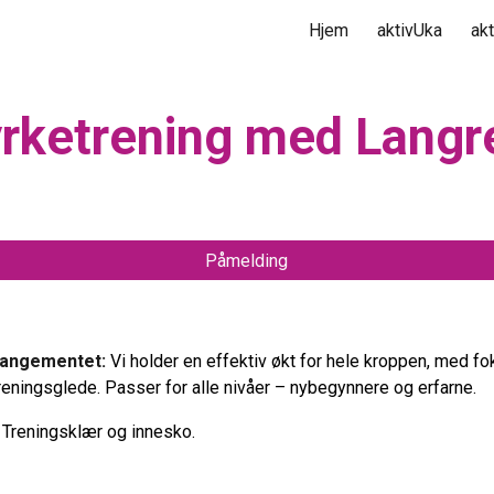
Hjem
aktivUka
ak
ip to main content
Skip to navigat
yrketrening med Langr
Påmelding
rangementet:
Vi holder en effektiv økt for hele kroppen, med fo
reningsglede. Passer for alle nivåer – nybegynnere og erfarne.
?
Treningsklær og innesko.