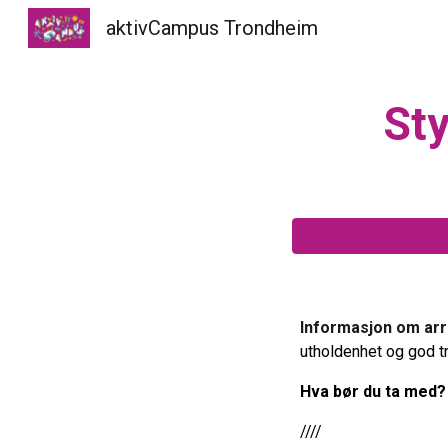
aktivCampus Trondheim
Sk
St
Informasjon om ar
utholdenhet og god t
Hva bør du ta med
////