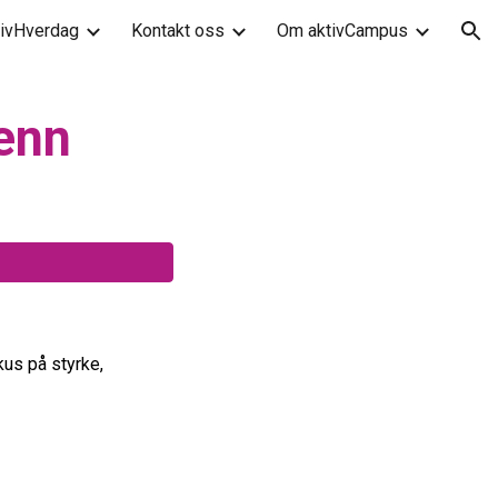
tivHverdag
Kontakt oss
Om aktivCampus
ion
enn
kus på styrke,