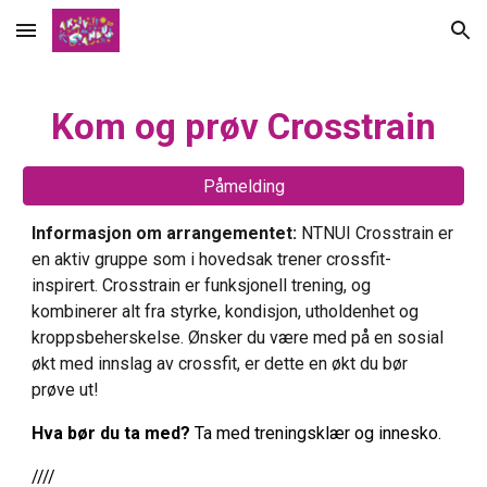
Skip to main content
Skip to navigation
Kom og prøv
Crosstrain
Påmelding
Informasjon om arrangementet:
NTNUI Crosstrain er
en aktiv gruppe som i hovedsak trener crossfit-
inspirert. Crosstrain er funksjonell trening, og
kombinerer alt fra styrke, kondisjon, utholdenhet og
kroppsbeherskelse. Ønsker du være med på en sosial
økt med innslag av crossfit, er dette en økt du bør
prøve ut!
Hva bør du ta med?
T
a med treningsklær og innesko.
////